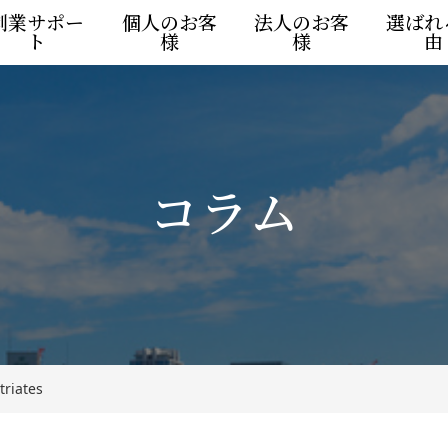
創業サポー
個人のお客
法人のお客
選ばれ
ト
様
様
由
コラム
triates