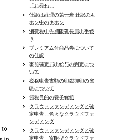
「お尋ね」
仕訳は経理の第一歩 仕訳のキ
ホン中のキホン
消費税申告期限延長届出手続
き
プレミアム付商品券について
の仕訳
事前確定届出給与の判定につ
いて
税務申告書類の印鑑押印の省
略について
節税目的の養子縁組
クラウドファンディングと確
定申告 色々なクラウドファ
ンディング
 to
クラウドファンディングと確
定申告 寄附型クラウドファ
s in