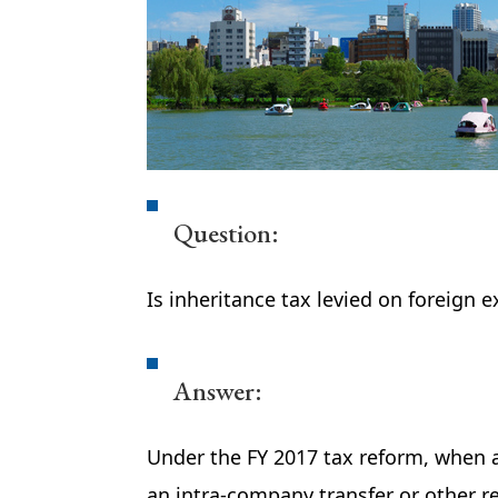
Question:
Is inheritance tax levied on foreign 
Answer:
Under the FY 2017 tax reform, when a
an intra-company transfer or other re