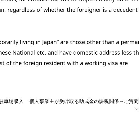
n, regardless of whether the foreigner is a decedent
orarily living in Japan” are those other than a perm
anese National etc. and have domestic address less t
st of the foreign resident with a working visa are
駐車場収入
個人事業主が受け取る助成金の課税関係～ご質問
～