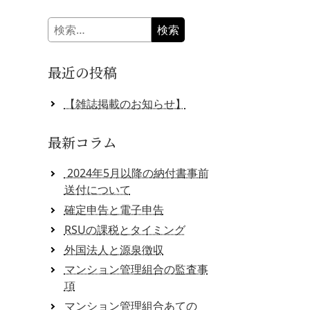
検
索:
最近の投稿
【雑誌掲載のお知らせ】
最新コラム
2024年5月以降の納付書事前
送付について
確定申告と電子申告
RSUの課税とタイミング
外国法人と源泉徴収
マンション管理組合の監査事
項
マンション管理組合あての