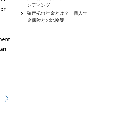
ンディング
 or
確定拠出年金とは？ 個人年
金保険との比較等
anent
han