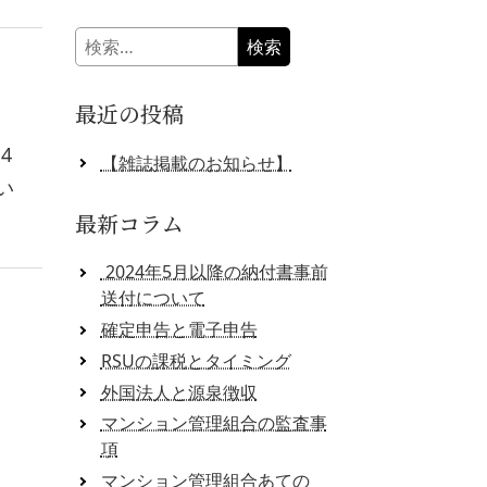
検
索:
最近の投稿
4
【雑誌掲載のお知らせ】
い
最新コラム
2024年5月以降の納付書事前
送付について
確定申告と電子申告
RSUの課税とタイミング
外国法人と源泉徴収
マンション管理組合の監査事
項
マンション管理組合あての