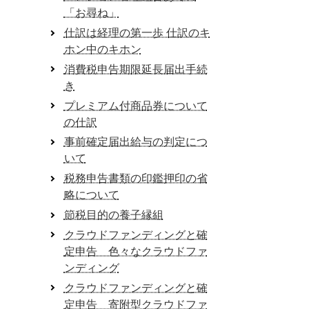
「お尋ね」
仕訳は経理の第一歩 仕訳のキ
ホン中のキホン
消費税申告期限延長届出手続
き
プレミアム付商品券について
の仕訳
事前確定届出給与の判定につ
いて
税務申告書類の印鑑押印の省
略について
節税目的の養子縁組
クラウドファンディングと確
定申告 色々なクラウドファ
ンディング
クラウドファンディングと確
定申告 寄附型クラウドファ