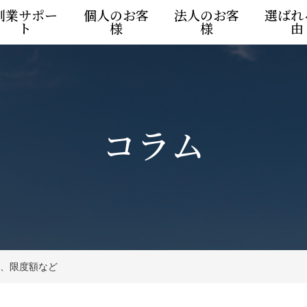
創業サポー
個人のお客
法人のお客
選ばれ
ト
様
様
由
コラム
、限度額など