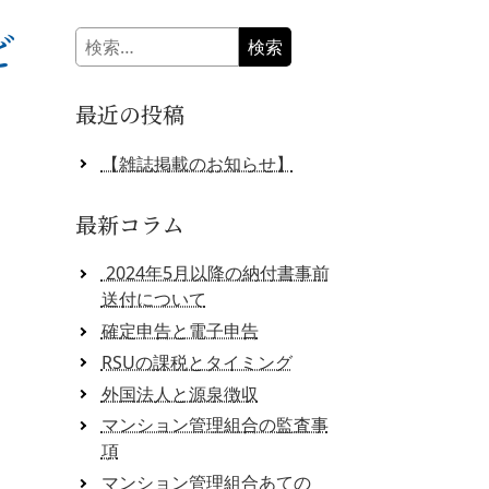
ど
検
索:
最近の投稿
【雑誌掲載のお知らせ】
最新コラム
2024年5月以降の納付書事前
送付について
確定申告と電子申告
RSUの課税とタイミング
外国法人と源泉徴収
マンション管理組合の監査事
項
マンション管理組合あての