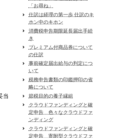
「お尋ね」
仕訳は経理の第一歩 仕訳のキ
ホン中のキホン
消費税申告期限延長届出手続
き
プレミアム付商品券について
の仕訳
事前確定届出給与の判定につ
いて
税務申告書類の印鑑押印の省
略について
妥当
節税目的の養子縁組
クラウドファンディングと確
定申告 色々なクラウドファ
ンディング
クラウドファンディングと確
定申告 寄附型クラウドファ