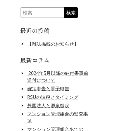
検
索:
最近の投稿
【雑誌掲載のお知らせ】
最新コラム
2024年5月以降の納付書事前
送付について
確定申告と電子申告
RSUの課税とタイミング
外国法人と源泉徴収
マンション管理組合の監査事
項
マンション管理組合あての