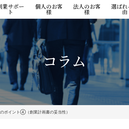
創業サポー
個人のお客
法人のお客
選ばれ
ト
様
様
由
コラム
査のポイント④（創業計画書の妥当性）