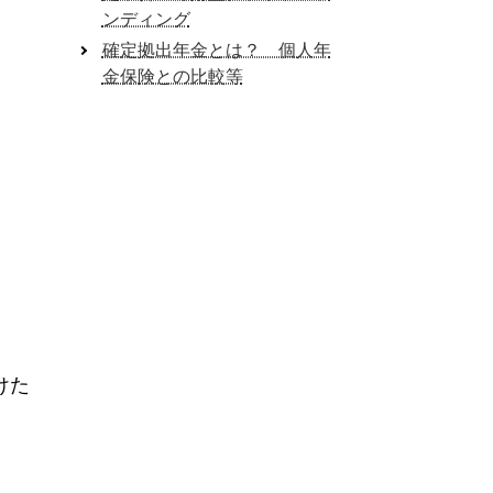
ンディング
確定拠出年金とは？ 個人年
金保険との比較等
けた