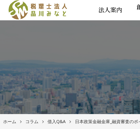
法人案内
ホーム
コラム
借入Q&A
日本政策金融金庫_融資審査のポ