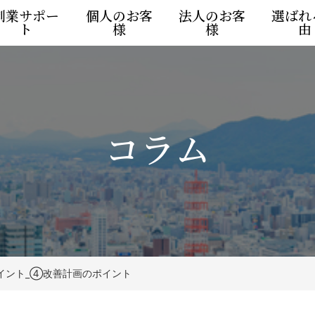
創業サポー
個人のお客
法人のお客
選ばれ
ト
様
様
由
コラム
イント_④改善計画のポイント