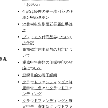
「お尋ね」
仕訳は経理の第一歩 仕訳のキ
ホン中のキホン
消費税申告期限延長届出手続
き
プレミアム付商品券について
の仕訳
事前確定届出給与の判定につ
いて
環境
税務申告書類の印鑑押印の省
略について
節税目的の養子縁組
クラウドファンディングと確
定申告 色々なクラウドファ
ンディング
クラウドファンディングと確
定申告 寄附型クラウドファ