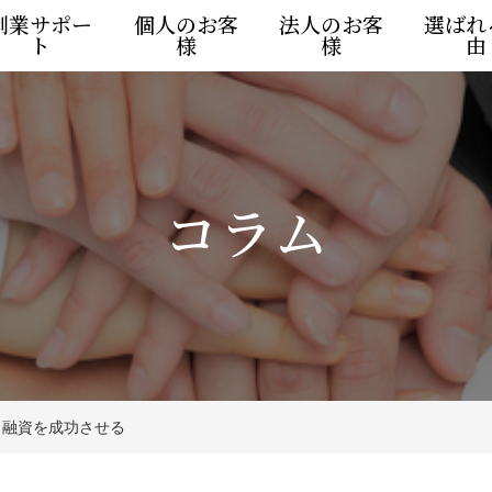
創業サポー
個人のお客
法人のお客
選ばれ
ト
様
様
由
コラム
も融資を成功させる