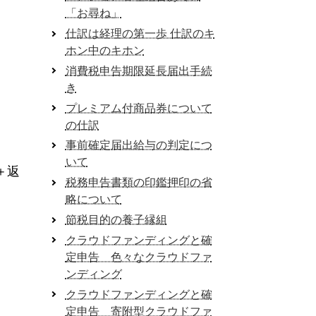
「お尋ね」
仕訳は経理の第一歩 仕訳のキ
ホン中のキホン
消費税申告期限延長届出手続
き
プレミアム付商品券について
の仕訳
事前確定届出給与の判定につ
いて
＋返
税務申告書類の印鑑押印の省
略について
節税目的の養子縁組
クラウドファンディングと確
定申告 色々なクラウドファ
ンディング
クラウドファンディングと確
定申告 寄附型クラウドファ