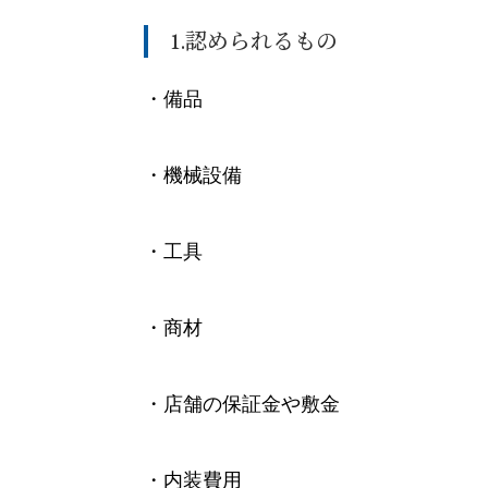
1.認められるもの
・備品
・機械設備
・工具
・商材
・店舗の保証金や敷金
・内装費用