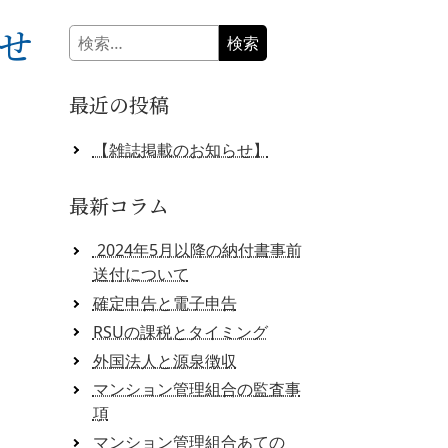
せ
検
索:
最近の投稿
【雑誌掲載のお知らせ】
最新コラム
2024年5月以降の納付書事前
送付について
確定申告と電子申告
RSUの課税とタイミング
外国法人と源泉徴収
マンション管理組合の監査事
項
マンション管理組合あての